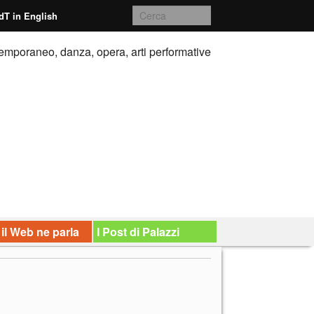
dT in English
emporaneo, danza, opera, arti performative
 il Web ne parla
I Post di Palazzi