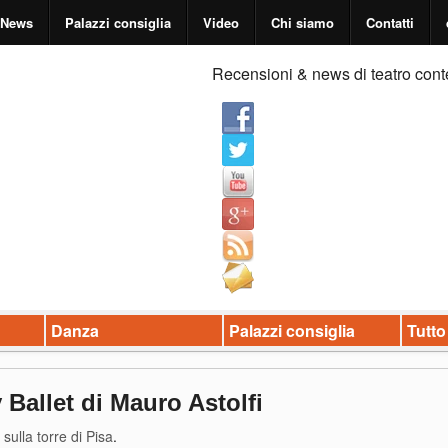
News
Palazzi consiglia
Video
Chi siamo
Contatti
Recensioni & news di teatro cont
Danza
Palazzi consiglia
Tutto
allet di Mauro Astolfi
sulla torre di Pisa
.