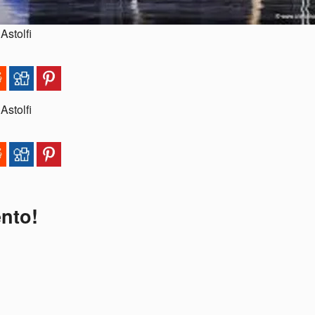
Astolfi
Astolfi
ento!