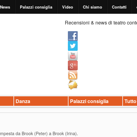
News
Palazzi consiglia
Video
Chi siamo
Contatti
Recensioni & news di teatro cont
Danza
Palazzi consiglia
Tutto
mpesta da Brook (Peter) a Brook (Irina)
.