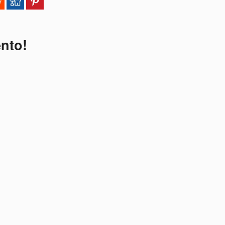
ento!