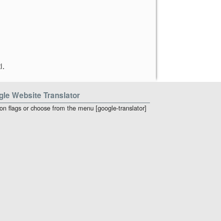
i
.
le Website Translator
 on flags or choose from the menu [google-translator]