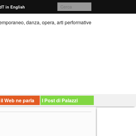
dT in English
emporaneo, danza, opera, arti performative
 il Web ne parla
I Post di Palazzi