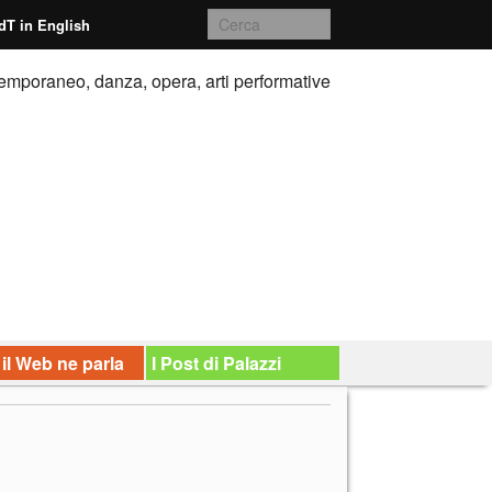
dT in English
emporaneo, danza, opera, arti performative
 il Web ne parla
I Post di Palazzi