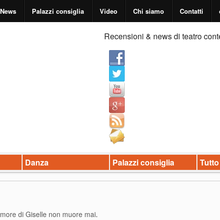
News
Palazzi consiglia
Video
Chi siamo
Contatti
Recensioni & news di teatro cont
Danza
Palazzi consiglia
Tutto
amore di Giselle non muore mai
.