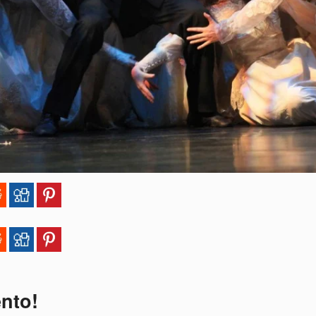
ento!