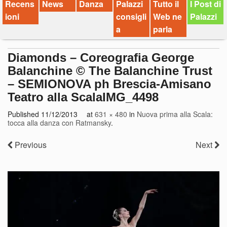
Recens
News
Danza
Palazzi
Tutto il
I Post di
ioni
consigli
Web ne
Palazzi
a
parla
Diamonds – Coreografia George
Balanchine © The Balanchine Trust
– SEMIONOVA ph Brescia-Amisano
Teatro alla ScalaIMG_4498
Published
11/12/2013
at
631 × 480
in
Nuova prima alla Scala:
tocca alla danza con Ratmansky
.
Previous
Next