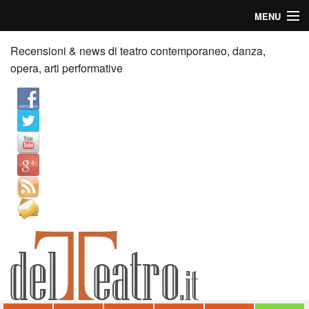
MENU
Home
Recensioni & news di teatro contemporaneo, danza,
opera, arti performative
Recensioni
Anticipazioni
News
Palazzi consiglia
Video
Chi siamo
Contatti
dT in English