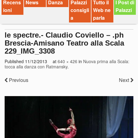
Recens
News
Danza
Palazzi
Tutto il
I Post di
ioni
consigli
Web ne
Palazzi
a
parla
le spectre.- Claudio Coviello – .ph
Brescia-Amisano Teatro alla Scala
229_IMG_3308
Published
11/12/2013
at
640 × 426
in
Nuova prima alla Scala:
tocca alla danza con Ratmansky
.
Previous
Next