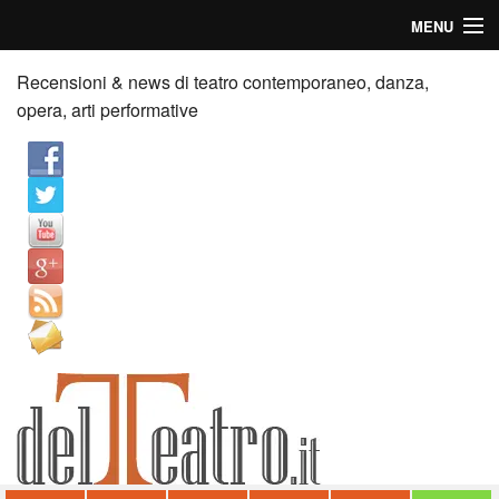
MENU
Home
Recensioni & news di teatro contemporaneo, danza,
opera, arti performative
Recensioni
Anticipazioni
News
Palazzi consiglia
Video
Chi siamo
Contatti
dT in English