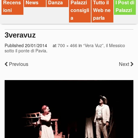
Recens
News
Danza
Palazzi
Tutto il
I Post di
ioni
consigli
Web ne
Palazzi
a
parla
3veravuz
Published
20/01/2014
at
700 × 466
in
“Vera Vuz”, il Messico
sotto il ponte di Pavia
.
Previous
Next