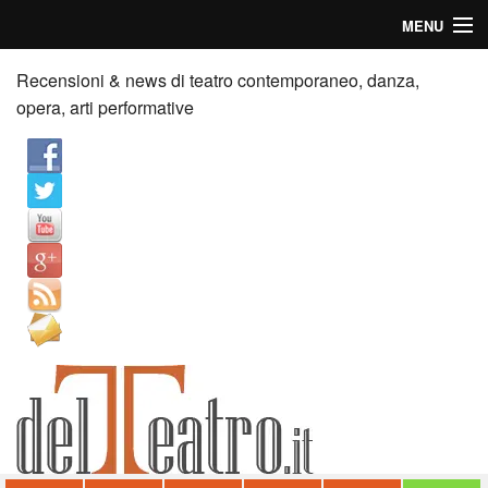
MENU
Home
Recensioni & news di teatro contemporaneo, danza,
opera, arti performative
Recensioni
Anticipazioni
News
Palazzi consiglia
Video
Chi siamo
Contatti
dT in English