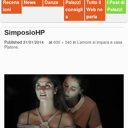
Recens
News
Danza
Palazzi
Tutto il
I Post di
ioni
consigli
Web ne
Palazzi
a
parla
SimposioHP
Published
31/01/2014
at
600 × 340
in
L’amore si impara a casa
Platone
.