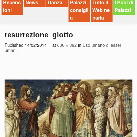
Recens
News
Danza
Palazzi
Tutto il
I Post di
ioni
consigli
Web ne
Palazzi
a
parla
resurrezione_giotto
Published
14/02/2014
at
600 × 362
in
Uso umano di esseri
umani
.