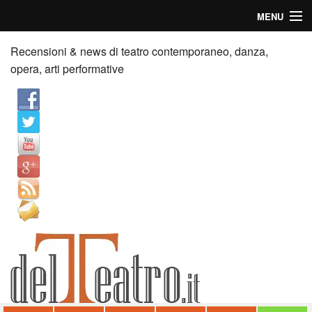
MENU
Home
Recensioni & news di teatro contemporaneo, danza,
opera, arti performative
Recensioni
Anticipazioni
News
Palazzi consiglia
Video
Chi siamo
Contatti
dT in English