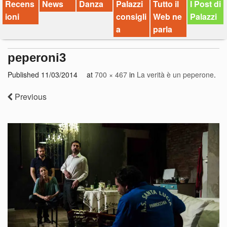
Recens
News
Danza
Palazzi
Tutto il
I Post di
ioni
consigli
Web ne
Palazzi
a
parla
peperoni3
Published
11/03/2014
at
700 × 467
in
La verità è un peperone
.
Previous