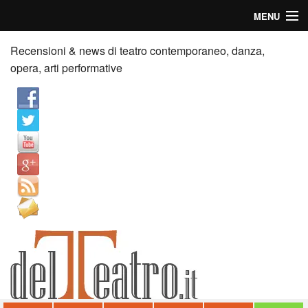
MENU
Home
Recensioni & news di teatro contemporaneo, danza,
opera, arti performative
Recensioni
Anticipazioni
News
Palazzi consiglia
Video
Chi siamo
Contatti
dT in English