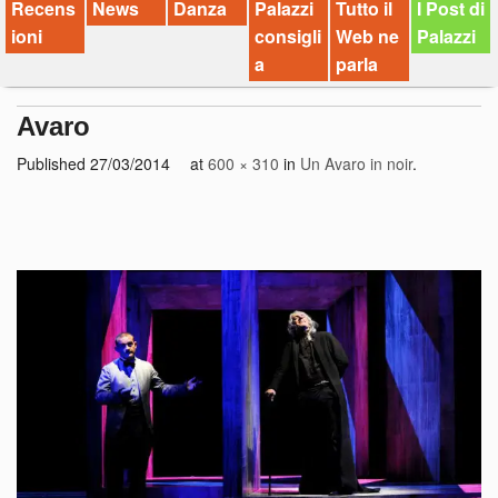
Recens
News
Danza
Palazzi
Tutto il
I Post di
ioni
consigli
Web ne
Palazzi
a
parla
Avaro
Published
27/03/2014
at
600 × 310
in
Un Avaro in noir
.