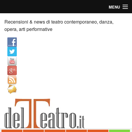
MENU
Home
Recensioni & news di teatro contemporaneo, danza,
opera, arti performative
Recensioni
Anticipazioni
News
Palazzi consiglia
Video
Chi siamo
Contatti
dT in English