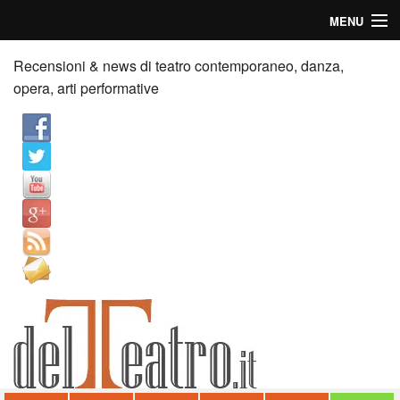
MENU
Home
Recensioni & news di teatro contemporaneo, danza,
opera, arti performative
Recensioni
Anticipazioni
News
Palazzi consiglia
Video
Chi siamo
Contatti
dT in English