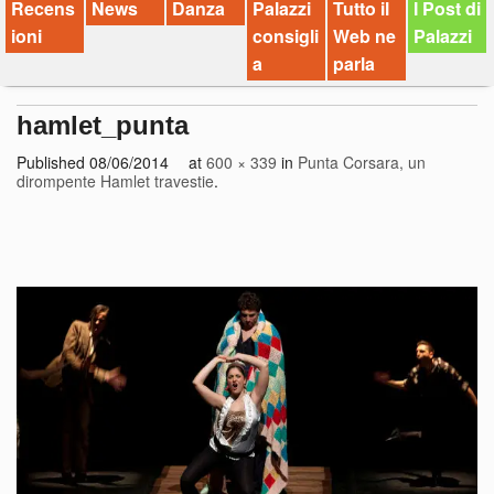
Recens
News
Danza
Palazzi
Tutto il
I Post di
ioni
consigli
Web ne
Palazzi
a
parla
hamlet_punta
Published
08/06/2014
at
600 × 339
in
Punta Corsara, un
dirompente Hamlet travestie
.