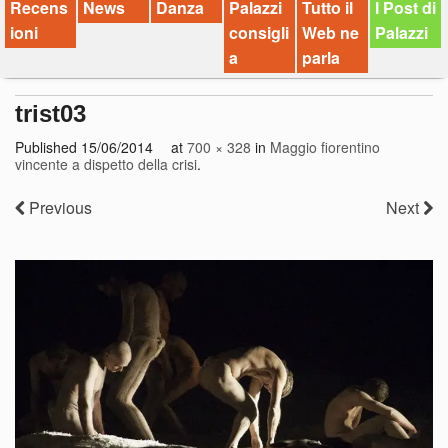
Recens
News
Danza
Palazzi
Tutto il
I Post di
ioni
consigli
Web ne
Palazzi
a
parla
trist03
Published
15/06/2014
at
700 × 328
in
Maggio fiorentino
vincente a dispetto della crisi
.
Previous
Next