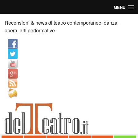
MENU
Home
Recensioni & news di teatro contemporaneo, danza,
opera, arti performative
Recensioni
Anticipazioni
News
Palazzi consiglia
Video
Chi siamo
Contatti
dT in English