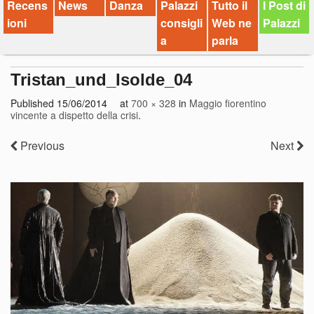
Recens
News
Danza
Palazzi
Tutto il
I Post di
ioni
consigli
Web ne
Palazzi
a
parla
Tristan_und_Isolde_04
Published
15/06/2014
at
700 × 328
in
Maggio fiorentino
vincente a dispetto della crisi
.
Previous
Next