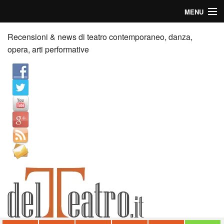
MENU
Home
Recensioni & news di teatro contemporaneo, danza,
opera, arti performative
Recensioni
Anticipazioni
News
Palazzi consiglia
Video
Chi siamo
Contatti
dT in English