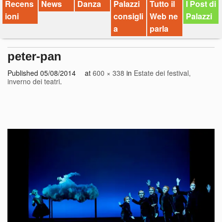
Recens
News
Danza
Palazzi
Tutto il
I Post di
ioni
consigli
Web ne
Palazzi
a
parla
peter-pan
Published
05/08/2014
at
600 × 338
in
Estate dei festival,
inverno dei teatri
.