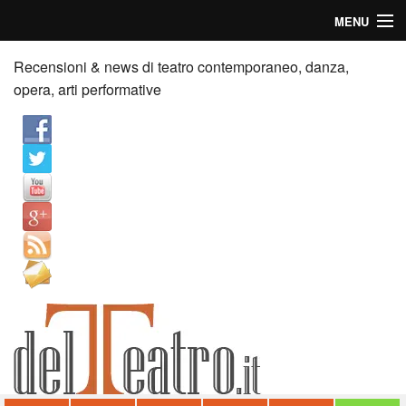
MENU
Home
Recensioni & news di teatro contemporaneo, danza,
opera, arti performative
Recensioni
Anticipazioni
News
Palazzi consiglia
Video
Chi siamo
Contatti
dT in English