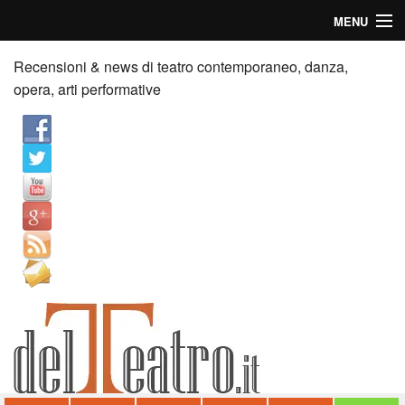
MENU
Home
Recensioni & news di teatro contemporaneo, danza,
opera, arti performative
Recensioni
Anticipazioni
News
Palazzi consiglia
Video
Chi siamo
Contatti
dT in English