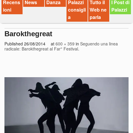
Recens
News
Danza
Palazzi
Tutto il
I Post di
ioni
consigli
Web ne
Palazzi
a
parla
Barokthegreat
Published
26/08/2014
at
600 × 359
in
Seguendo una linea
radicale: Barokthegreat al Far° Festival
.