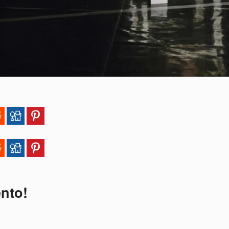
ento!