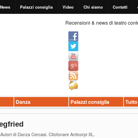
News
Palazzi consiglia
Video
Chi siamo
Contatti
Recensioni & news di teatro cont
Danza
Palazzi consiglia
Tutto
egfried
Autori di Danza Cercasi. Citofonare Anticorpi XL
.