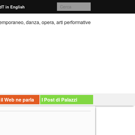
dT in English
emporaneo, danza, opera, arti performative
 il Web ne parla
I Post di Palazzi