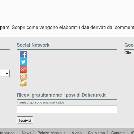
 spam.
Scopri come vengono elaborati i dati derivati dai comment
Social Network
Goog
Click
Ricevi gratuitamente i post di Delteatro.it
Inserisci qui sotto una mail valida
icipazioni
News
Palazzi consiglia
Video
Chi siamo
Contatti
d