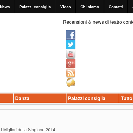
News
Palazzi consiglia
Video
Chi siamo
Contatti
Recensioni & news di teatro cont
Danza
Palazzi consiglia
Tutto
I Migliori della Stagione 2014
.