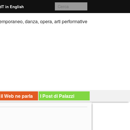
dT in English
emporaneo, danza, opera, arti performative
 il Web ne parla
I Post di Palazzi