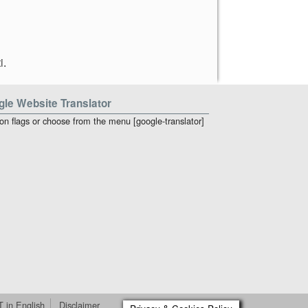
i
.
le Website Translator
 on flags or choose from the menu [google-translator]
T in English
Disclaimer
Xin Magazine Theme