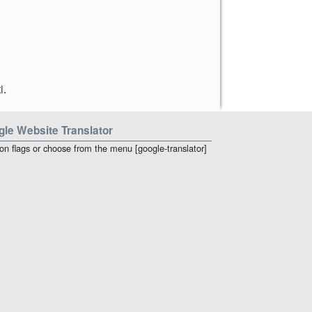
i
.
le Website Translator
 on flags or choose from the menu [google-translator]