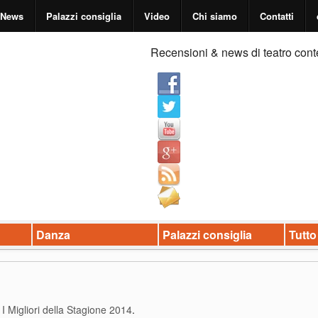
News
Palazzi consiglia
Video
Chi siamo
Contatti
Recensioni & news di teatro cont
Danza
Palazzi consiglia
Tutto
I Migliori della Stagione 2014
.