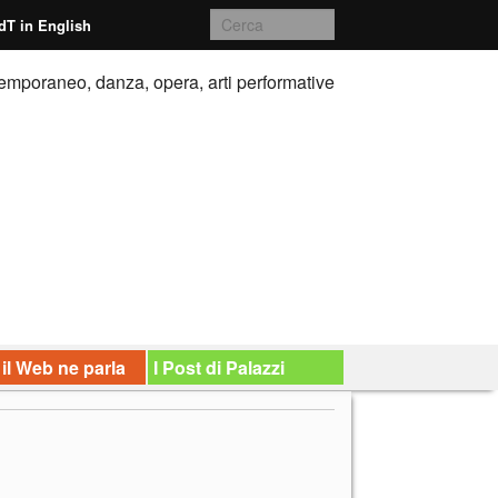
dT in English
emporaneo, danza, opera, arti performative
 il Web ne parla
I Post di Palazzi