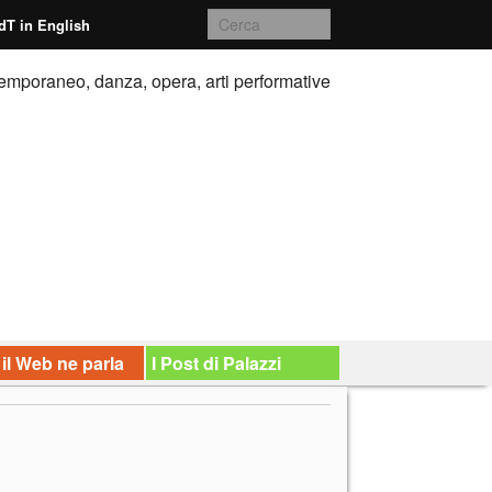
dT in English
emporaneo, danza, opera, arti performative
 il Web ne parla
I Post di Palazzi