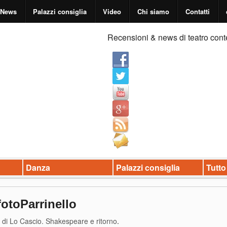
News
Palazzi consiglia
Video
Chi siamo
Contatti
Recensioni & news di teatro cont
Danza
Palazzi consiglia
Tutto
fotoParrinello
o di Lo Cascio. Shakespeare e ritorno
.