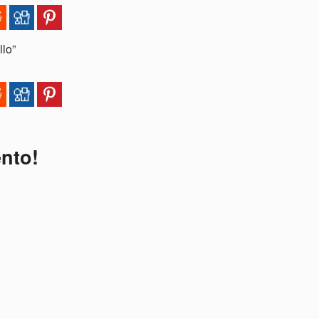
llo”
ento!