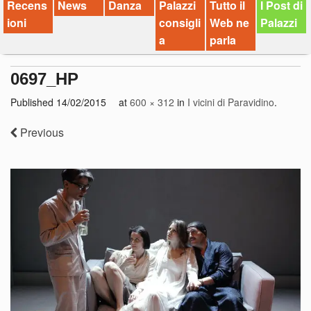
Recens
News
Danza
Palazzi
Tutto il
I Post di
ioni
consigli
Web ne
Palazzi
a
parla
0697_HP
Published
14/02/2015
at
600 × 312
in
I vicini di Paravidino
.
Previous