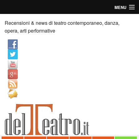
MENU
Home
Recensioni & news di teatro contemporaneo, danza,
opera, arti performative
Recensioni
Anticipazioni
News
Palazzi consiglia
Video
Chi siamo
Contatti
dT in English