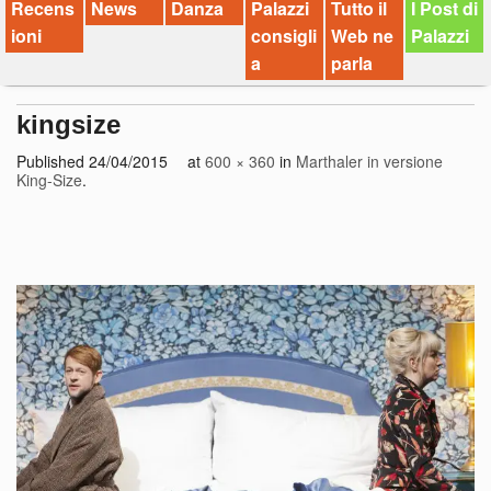
Recens
News
Danza
Palazzi
Tutto il
I Post di
ioni
consigli
Web ne
Palazzi
a
parla
kingsize
Published
24/04/2015
at
600 × 360
in
Marthaler in versione
King-Size
.