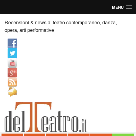
MENU
Home
Recensioni & news di teatro contemporaneo, danza,
opera, arti performative
Recensioni
Anticipazioni
News
Palazzi consiglia
Video
Chi siamo
Contatti
dT in English