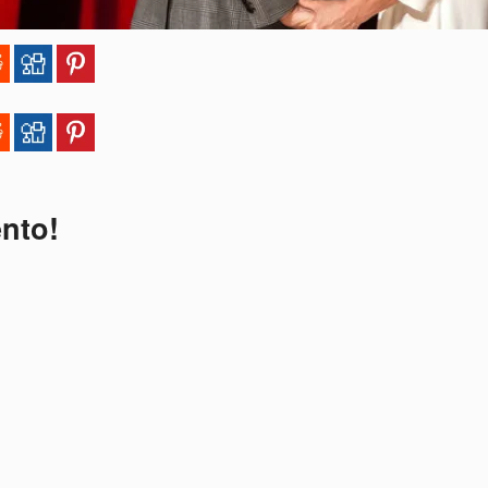
ento!