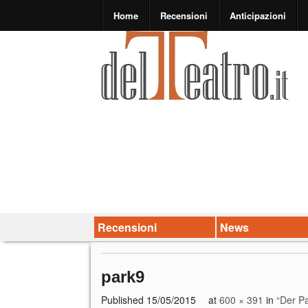
Home
Recensioni
Anticipazioni
Recensioni
News
park9
Published
15/05/2015
at
600 × 391
in
“Der P