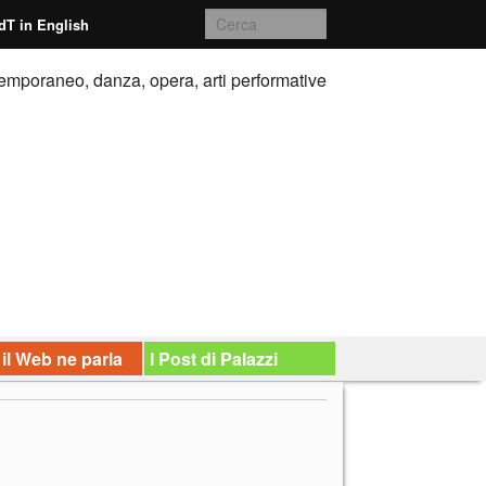
dT in English
emporaneo, danza, opera, arti performative
 il Web ne parla
I Post di Palazzi