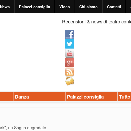
News
Palazzi consiglia
Video
Chi siamo
Contatti
Recensioni & news di teatro cont
Danza
Palazzi consiglia
Tutto
ark”, un Sogno degradato
.