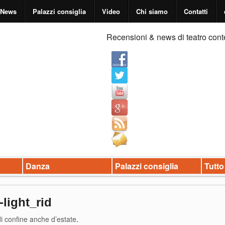
News
Palazzi consiglia
Video
Chi siamo
Contatti
Recensioni & news di teatro cont
Danza
Palazzi consiglia
Tutto
-light_rid
di confine anche d’estate
.