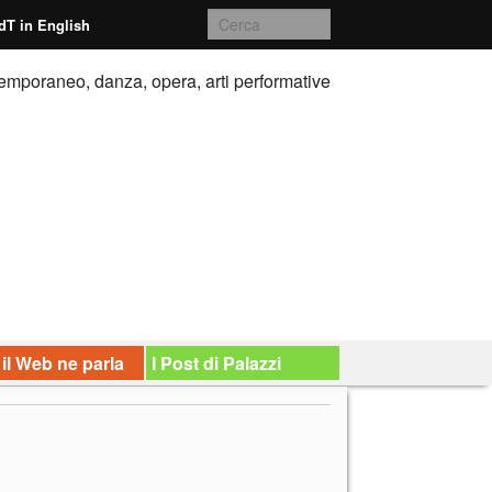
dT in English
emporaneo, danza, opera, arti performative
 il Web ne parla
I Post di Palazzi