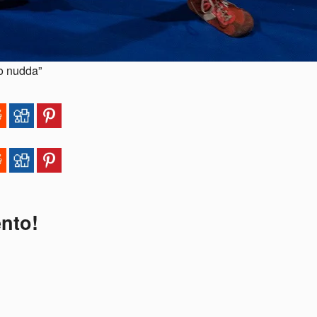
o nudda”
ento!