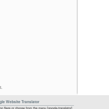
i
.
le Website Translator
 on flags or choose from the menu [google-translator]