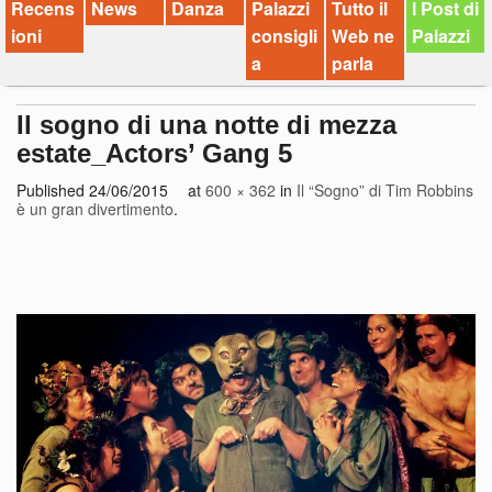
Recens
News
Danza
Palazzi
Tutto il
I Post di
ioni
consigli
Web ne
Palazzi
a
parla
Il sogno di una notte di mezza
estate_Actors’ Gang 5
Published
24/06/2015
at
600 × 362
in
Il “Sogno” di Tim Robbins
è un gran divertimento
.