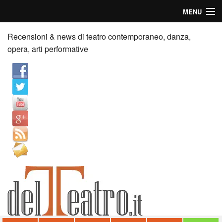
MENU
Home
Recensioni & news di teatro contemporaneo, danza,
opera, arti performative
Recensioni
Anticipazioni
News
Palazzi consiglia
Video
Chi siamo
Contatti
dT in English