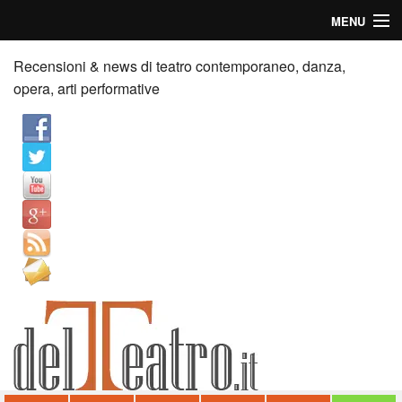
MENU
Home
Recensioni & news di teatro contemporaneo, danza,
opera, arti performative
Recensioni
Anticipazioni
News
Palazzi consiglia
Video
Chi siamo
Contatti
dT in English