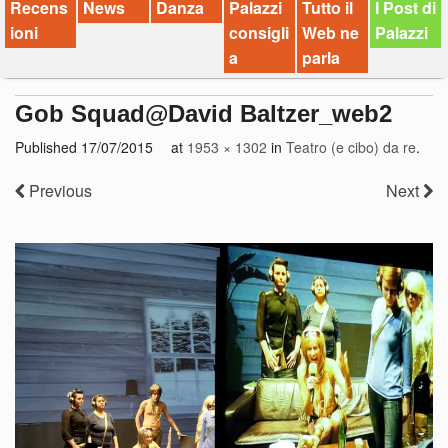
Recens
News
Danza
Palazzi
Tutto il
I Post di
ioni
consigli
Web ne
Palazzi
a
parla
Gob Squad@David Baltzer_web2
Published
17/07/2015
at
1953 × 1302
in
Teatro (e cibo) da re
.
Previous
Next