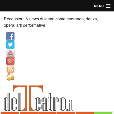
MENU
Home
Recensioni & news di teatro contemporaneo, danza,
opera, arti performative
Recensioni
Anticipazioni
News
Palazzi consiglia
Video
Chi siamo
Contatti
dT in English