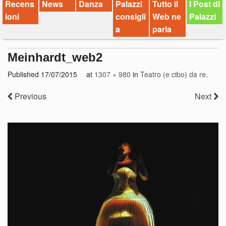
Recens
News
Danza
Palazzi
Tutto il
I Post di
ioni
consigli
Web ne
Palazzi
a
parla
Meinhardt_web2
Published
17/07/2015
at
1307 × 980
in
Teatro (e cibo) da re
.
Previous
Next