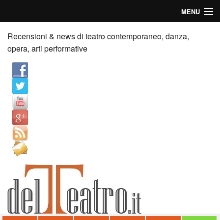
MENU
Home
Recensioni & news di teatro contemporaneo, danza,
opera, arti performative
Recensioni
Anticipazioni
News
Palazzi consiglia
Video
Chi siamo
Contatti
dT in English