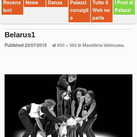
Recens
News
Danza
Palazzi
Tutto il
I Post di
ioni
consigli
Web ne
Palazzi
a
parla
Belarus1
Published
23/07/2015
at
600 × 363
in
Macelleria bielorussa
.