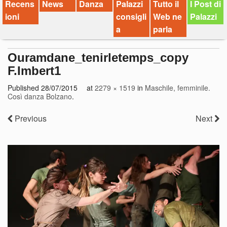
Recens
News
Danza
Palazzi
Tutto il
I Post di
ioni
consigli
Web ne
Palazzi
a
parla
Ouramdane_tenirletemps_copy
F.Imbert1
Published
28/07/2015
at
2279 × 1519
in
Maschile, femminile.
Così danza Bolzano
.
Previous
Next