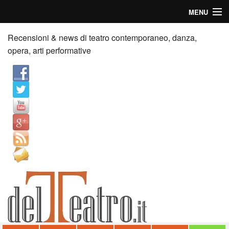
MENU
Home
Recensioni & news di teatro contemporaneo, danza,
opera, arti performative
Recensioni
Anticipazioni
News
Palazzi consiglia
Video
Chi siamo
Contatti
dT in English