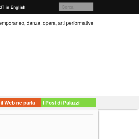
dT in English
emporaneo, danza, opera, arti performative
 il Web ne parla
I Post di Palazzi