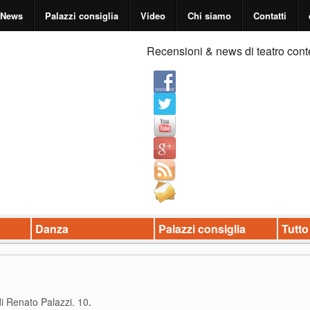
News
Palazzi consiglia
Video
Chi siamo
Contatti
Recensioni & news di teatro cont
Danza
Palazzi consiglia
Tutto
di Renato Palazzi. 10
.