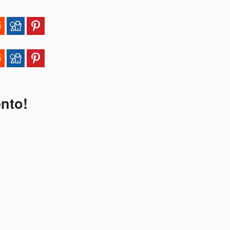
ento!