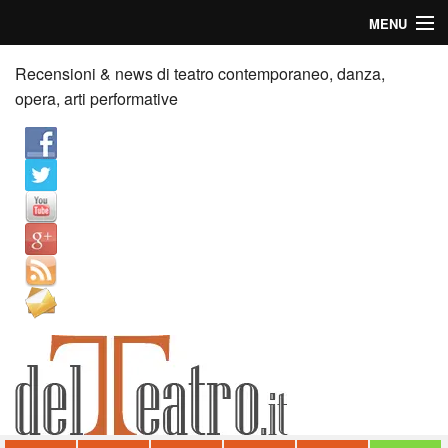
MENU
Home
Recensioni & news di teatro contemporaneo, danza,
opera, arti performative
Recensioni
Anticipazioni
News
Palazzi consiglia
Video
Chi siamo
Contatti
dT in English