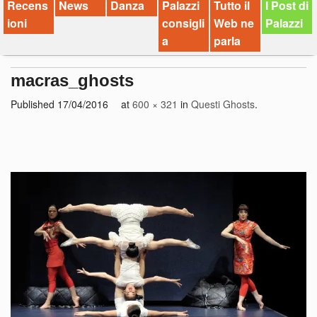
Recens
News
Danza
Palazzi
Tutto il
I Post di
ioni
consigli
Web ne
Palazzi
a
parla
macras_ghosts
Published
17/04/2016
at
600 × 321
in
Questi Ghosts
.