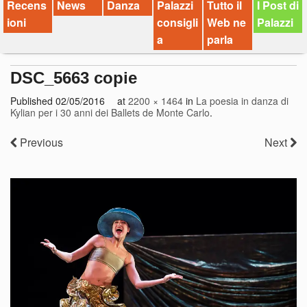
Recens
News
Danza
Palazzi
Tutto il
I Post di
ioni
consigli
Web ne
Palazzi
a
parla
DSC_5663 copie
Published
02/05/2016
at
2200 × 1464
in
La poesia in danza di
Kylian per i 30 anni dei Ballets de Monte Carlo
.
Previous
Next