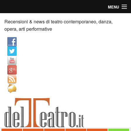
MENU
Home
Recensioni & news di teatro contemporaneo, danza,
opera, arti performative
Recensioni
Anticipazioni
News
Palazzi consiglia
Video
Chi siamo
Contatti
dT in English