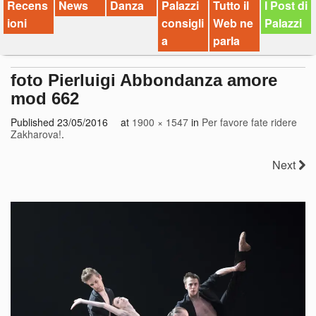
Recens
News
Danza
Palazzi
Tutto il
I Post di
ioni
consigli
Web ne
Palazzi
a
parla
foto Pierluigi Abbondanza amore
mod 662
Published
23/05/2016
at
1900 × 1547
in
Per favore fate ridere
Zakharova!
.
Next