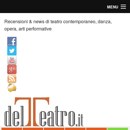
MENU
Home
Recensioni & news di teatro contemporaneo, danza,
opera, arti performative
Recensioni
Anticipazioni
News
Palazzi consiglia
Video
Chi siamo
Contatti
dT in English