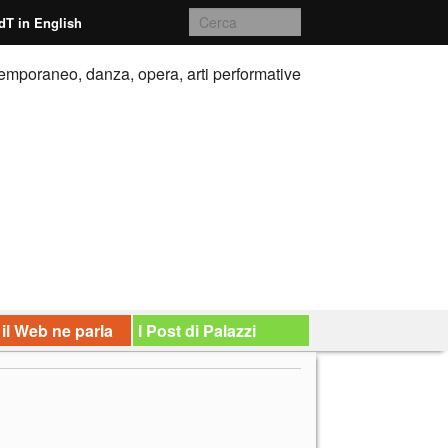
dT in English
emporaneo, danza, opera, arti performative
 il Web ne parla
I Post di Palazzi