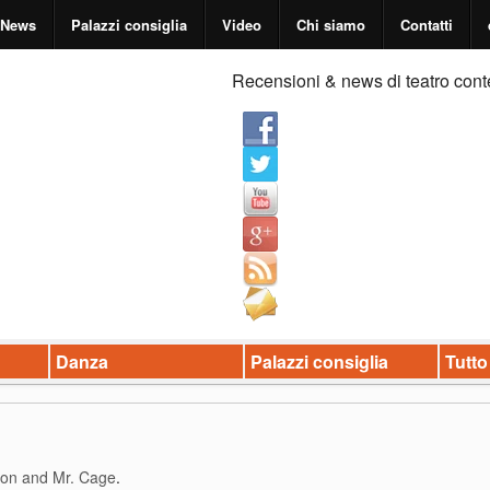
News
Palazzi consiglia
Video
Chi siamo
Contatti
Recensioni & news di teatro cont
Danza
Palazzi consiglia
Tutto
son and Mr. Cage
.