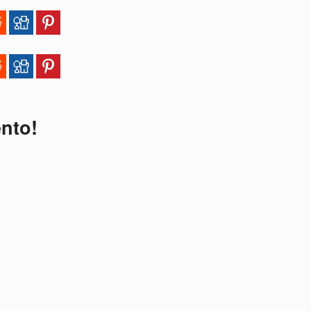
ento!