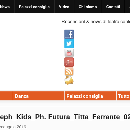
News
Palazzi consiglia
Video
Chi siamo
Contatti
Recensioni & news di teatro cont
Danza
Palazzi consiglia
Tutto
eph_Kids_Ph. Futura_Titta_Ferrante_0
rcangelo 2016
.