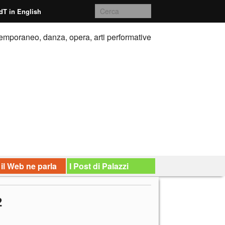
dT in English
emporaneo, danza, opera, arti performative
 il Web ne parla
I Post di Palazzi
2