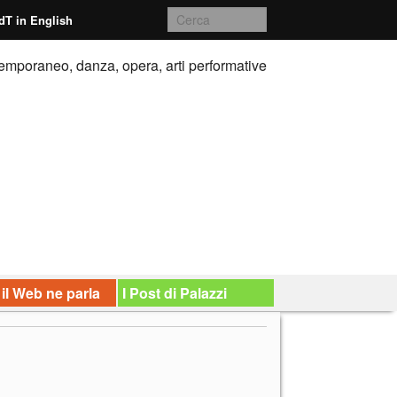
dT in English
emporaneo, danza, opera, arti performative
 il Web ne parla
I Post di Palazzi