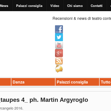
News
Palazzi consiglia
Video
Chi siamo
Contatti
Recensioni & news di teatro cont
Danza
Palazzi consiglia
Tutto
taupes 4_ ph. Martin Argyroglo
rcangelo 2016
.