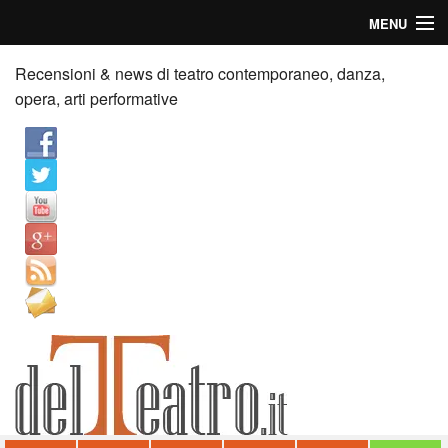
MENU
Home
Recensioni & news di teatro contemporaneo, danza,
opera, arti performative
Recensioni
Anticipazioni
News
Palazzi consiglia
Video
Chi siamo
Contatti
dT in English