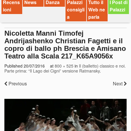
Recens
News
Danza
Palazzi
Tutto il
I Post di
ioni
consigli
Web ne
Palazzi
a
parla
Nicoletta Manni Timofej
Andrijashenko Christian Fagetti e il
copro di ballo ph Brescia e Amisano
Teatro alla Scala 217_K65A9056x
Published
20/07/2016
at
800 × 525
in
Il (balletto) classico e noi.
Parte prima: “Il Lago dei Cigni” versione Ratmansky
.
Previous
Next