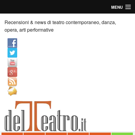
MENU
Home
Recensioni & news di teatro contemporaneo, danza,
opera, arti performative
Recensioni
Anticipazioni
News
Palazzi consiglia
Video
Chi siamo
Contatti
dT in English