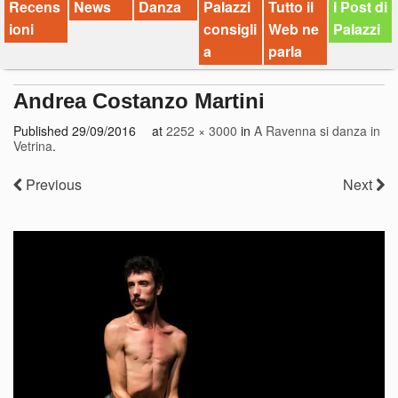
Recens
News
Danza
Palazzi
Tutto il
I Post di
ioni
consigli
Web ne
Palazzi
a
parla
Andrea Costanzo Martini
Published
29/09/2016
at
2252 × 3000
in
A Ravenna si danza in
Vetrina
.
Previous
Next