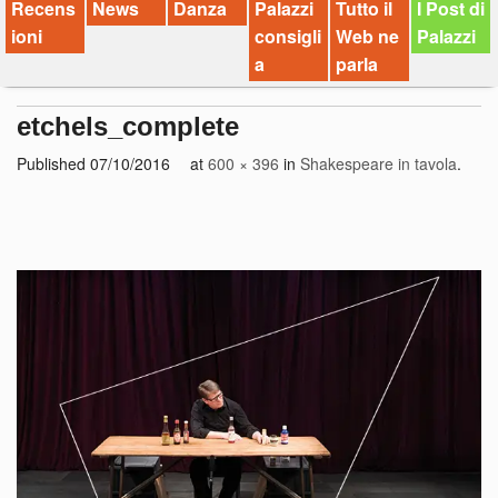
Recens
News
Danza
Palazzi
Tutto il
I Post di
ioni
consigli
Web ne
Palazzi
a
parla
etchels_complete
Published
07/10/2016
at
600 × 396
in
Shakespeare in tavola
.