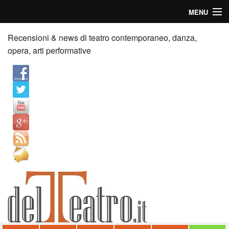
MENU
Home
Recensioni & news di teatro contemporaneo, danza,
opera, arti performative
Recensioni
Anticipazioni
News
Palazzi consiglia
Video
Chi siamo
Contatti
dT in English