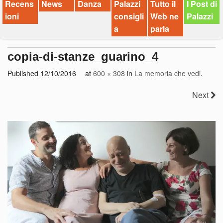
Recens
News
Danza
Palazzi
Tutto il
I Post di
ioni
consigli
Web ne
Palazzi
a
parla
copia-di-stanze_guarino_4
Published
12/10/2016
at
600 × 308
in
La memoria che vedi
.
Next