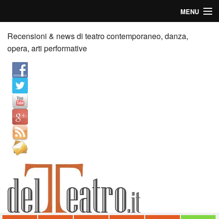
MENU
Home
Recensioni & news di teatro contemporaneo, danza,
opera, arti performative
Recensioni
Anticipazioni
News
Palazzi consiglia
Video
Chi siamo
Contatti
dT in English