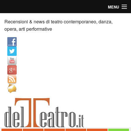
MENU
Home
Recensioni & news di teatro contemporaneo, danza,
opera, arti performative
Recensioni
Anticipazioni
News
Palazzi consiglia
Video
Chi siamo
Contatti
dT in English