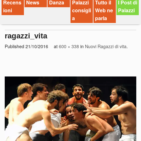
Recens
News
Danza
Palazzi
Tutto il
I Post di
ioni
consigli
Web ne
Palazzi
a
parla
ragazzi_vita
Published
21/10/2016
at
600 × 338
in
Nuovi Ragazzi di vita
.