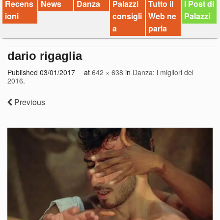
Recens
News
Danza
Palazzi
Tutto il
I Post di
ioni
consigli
Web ne
Palazzi
a
parla
dario rigaglia
Published
03/01/2017
at
642 × 638
in
Danza: i migliori del
2016
.
Previous