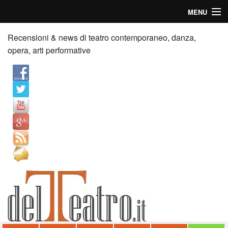
MENU
Home
Recensioni & news di teatro contemporaneo, danza,
opera, arti performative
Recensioni
Anticipazioni
News
Palazzi consiglia
Video
Chi siamo
Contatti
dT in English