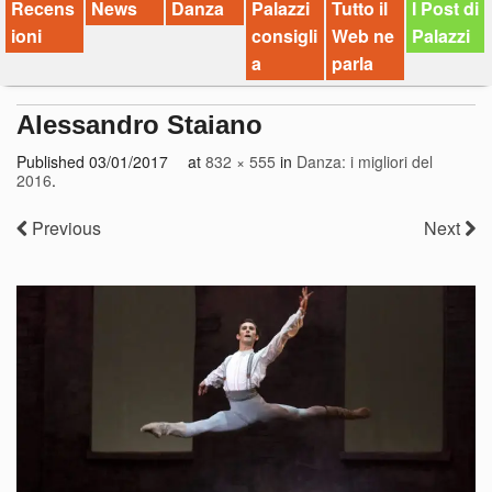
Recens
News
Danza
Palazzi
Tutto il
I Post di
ioni
consigli
Web ne
Palazzi
a
parla
Alessandro Staiano
Published
03/01/2017
at
832 × 555
in
Danza: i migliori del
2016
.
Previous
Next