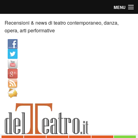
MENU
Home
Recensioni & news di teatro contemporaneo, danza,
opera, arti performative
Recensioni
Anticipazioni
News
Palazzi consiglia
Video
Chi siamo
Contatti
dT in English