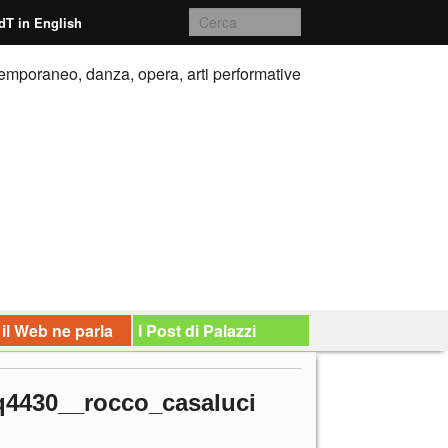
dT in English
emporaneo, danza, opera, arti performative
 il Web ne parla
I Post di Palazzi
4q4430__rocco_casaluci