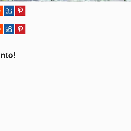
ento!