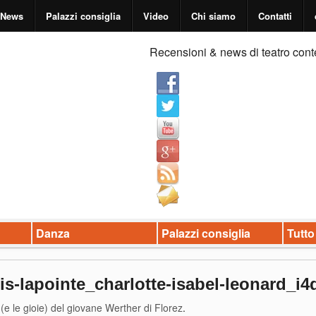
News
Palazzi consiglia
Video
Chi siamo
Contatti
Recensioni & news di teatro cont
Danza
Palazzi consiglia
Tutto
ois-lapointe_charlotte-isabel-leonard_i
i (e le gioie) del giovane Werther di Florez
.