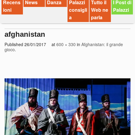
Recens
News
Danza
Palazzi
Tutto il
I Post di
ioni
consigli
Web ne
Palazzi
a
parla
afghanistan
Published
26/01/2017
at
600 × 330
in
Afghanistan: il grande
gioco
.