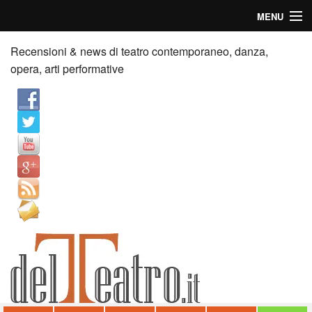
MENU
Home
Recensioni & news di teatro contemporaneo, danza,
opera, arti performative
Recensioni
Anticipazioni
News
Palazzi consiglia
Video
Chi siamo
Contatti
dT in English