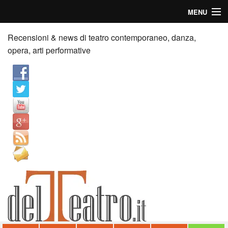
MENU
Home
Recensioni & news di teatro contemporaneo, danza,
opera, arti performative
Recensioni
Anticipazioni
News
Palazzi consiglia
Video
Chi siamo
Contatti
dT in English