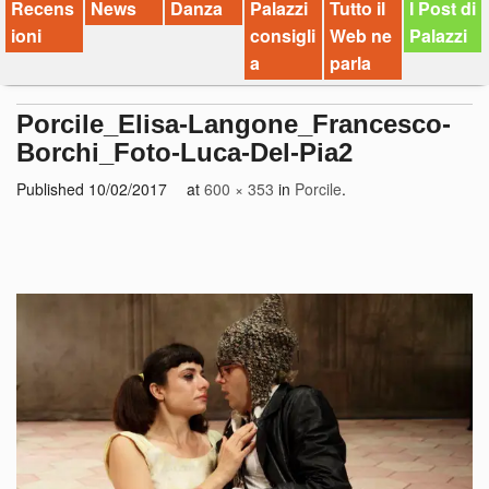
Recens
News
Danza
Palazzi
Tutto il
I Post di
ioni
consigli
Web ne
Palazzi
a
parla
Porcile_Elisa-Langone_Francesco-
Borchi_Foto-Luca-Del-Pia2
Published
10/02/2017
at
600 × 353
in
Porcile
.