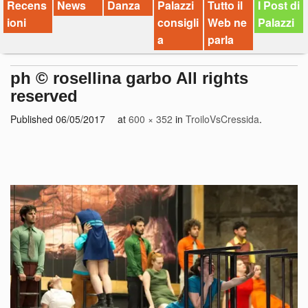
Recens
News
Danza
Palazzi
Tutto il
I Post di
ioni
consigli
Web ne
Palazzi
a
parla
ph © rosellina garbo All rights
reserved
Published
06/05/2017
at
600 × 352
in
TroiloVsCressida
.