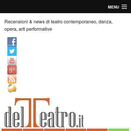
MENU
Home
Recensioni & news di teatro contemporaneo, danza,
opera, arti performative
Recensioni
Anticipazioni
News
Palazzi consiglia
Video
Chi siamo
Contatti
dT in English