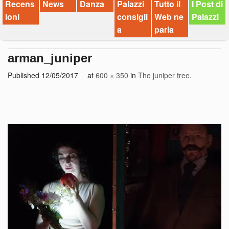
Recens
News
Danza
Palazzi
Tutto il
I Post di
ioni
consigli
Web ne
Palazzi
a
parla
arman_juniper
Published
12/05/2017
at
600 × 350
in
The juniper tree
.