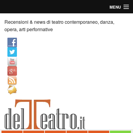
MENU
Home
Recensioni & news di teatro contemporaneo, danza,
opera, arti performative
Recensioni
Anticipazioni
News
Palazzi consiglia
Video
Chi siamo
Contatti
dT in English