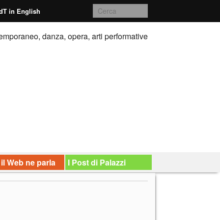
dT in English
emporaneo, danza, opera, arti performative
 il Web ne parla
I Post di Palazzi