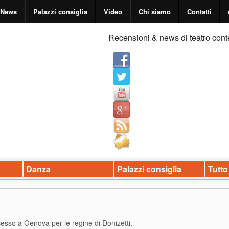
News
Palazzi consiglia
Video
Chi siamo
Contatti
Recensioni & news di teatro cont
Danza
Palazzi consiglia
Tutto
esso a Genova per le regine di Donizetti
.