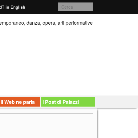
dT in English
emporaneo, danza, opera, arti performative
 il Web ne parla
I Post di Palazzi