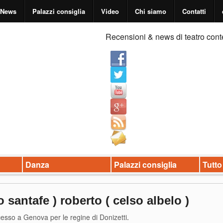
News
Palazzi consiglia
Video
Chi siamo
Contatti
Recensioni & news di teatro cont
Danza
Palazzi consiglia
Tutto
ro santafe ) roberto ( celso albelo )
esso a Genova per le regine di Donizetti
.