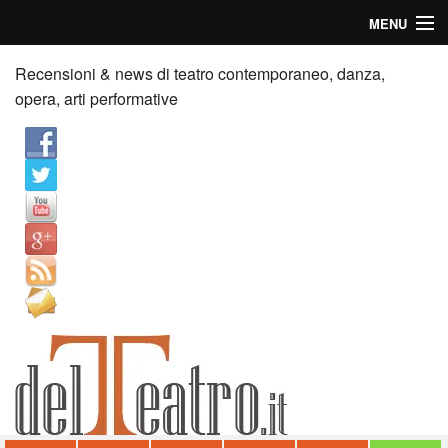
MENU
Home
Recensioni & news di teatro contemporaneo, danza,
opera, arti performative
Recensioni
Anticipazioni
News
Palazzi consiglia
Video
Chi siamo
Contatti
dT in English