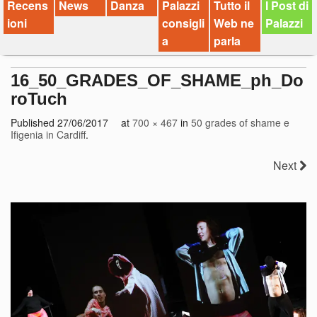
Recens
News
Danza
Palazzi
Tutto il
I Post di
ioni
consigli
Web ne
Palazzi
a
parla
16_50_GRADES_OF_SHAME_ph_Do
roTuch
Published
27/06/2017
at
700 × 467
in
50 grades of shame e
Ifigenia in Cardiff
.
Next